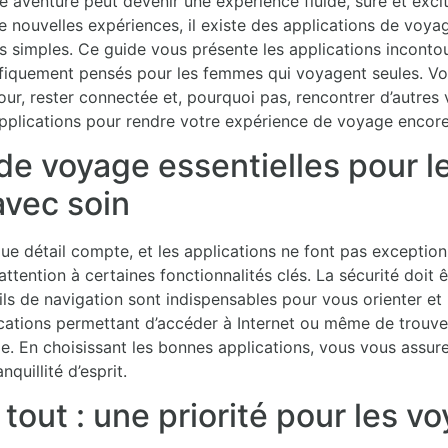
e aventure peut devenir une expérience fluide, sûre et exc
 nouvelles expériences, il existe des applications de voya
 simples. Ce guide vous présente les applications incontou
ifiquement pensés pour les femmes qui voyagent seules. Vou
our, rester connectée et, pourquoi pas, rencontrer d’autres 
applications pour rendre votre expérience de voyage encore
 de voyage essentielles pour 
 avec soin
que détail compte, et les applications ne font pas exception
attention à certaines fonctionnalités clés. La sécurité doit ê
ls de navigation sont indispensables pour vous orienter et
lications permettant d’accéder à Internet ou même de trouv
ge. En choisissant les bonnes applications, vous vous assur
nquillité d’esprit.
 tout : une priorité pour les 