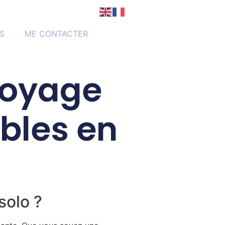
S
ME CONTACTER
voyage
bles en
solo ?