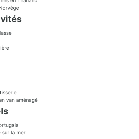
ernes en Thaïland
 Norvège
ivités
lasse
ière
tisserie
e en van aménagé
ls
ortugais
 sur la mer