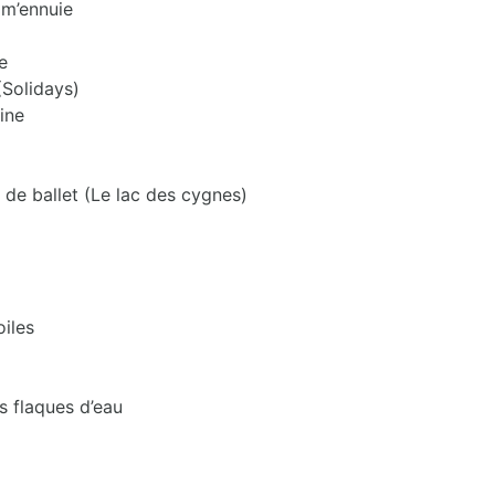
 m’ennuie
e
(Solidays)
ine
 de ballet (Le lac des cygnes)
oiles
s flaques d’eau