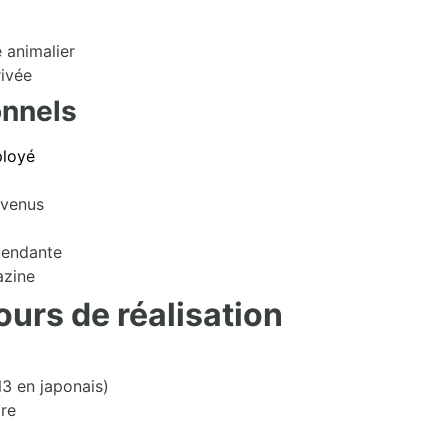
 animalier
rivée
onnels
loyé
evenus
pendante
azine
cours de réalisation
3 en japonais)
are