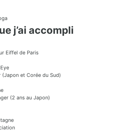
oga
que j’ai accompli
r Eiffel de Paris
 Eye
er (Japon et Corée du Sud)
ne
nger (2 ans au Japon)
ntagne
ciation