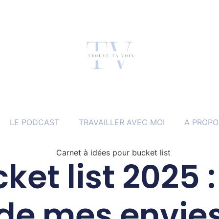
LE PODCAST
TRAVAILLER AVEC MOI
A PROPO
et list 2025 : 
de mes envie