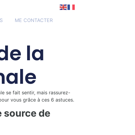
S
ME CONTACTER
de la
nale
e se fait sentir, mais rassurez-
e pour vous grâce à ces 6 astuces.
e source de