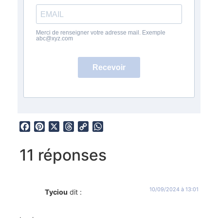
Merci de renseigner votre adresse mail. Exemple
abc@xyz.com
Recevoir
Facebook
Pinterest
X
Threads
Copy
WhatsApp
Link
11 réponses
10/09/2024 à 13:01
Tyciou
dit :